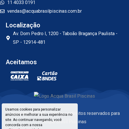
b
a
u
11 4033 0191
o
g
b
vendas@acquabrasilpiscinas.com.br
o
r
e
k
a
Localização
m
Av. Dom Pedro I, 1200 - Taboão Bragança Paulista -
SP - 12914-481
Aceitamos
Usamos cookies para personalizar
Copyright © 2024 – Todos os direitos reservados para
anúncios e melhorar a sua experiência no
site. Ao continuar navegando, você
Acqua Brasil Piscinas
concorda com a nossa