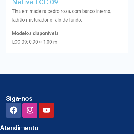
Nativa LCC 09
Tina em madeira cedro rosa, com banco interno,
ladrão misturador e ralo de fundo.
Modelos disponíveis
LCC 09: 0,90 × 1,00 m
Siga-nos
F
I
Y
a
n
o
c
s
u
Atendimento
e
t
t