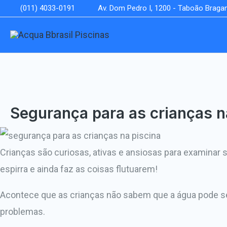
Ir
Post
(011) 4033-0191
Av. Dom Pedro I, 1200 - Taboão Bragan
para
navigation
o
conteúdo
Segurança para as crianças n
Crianças são curiosas, ativas e ansiosas para examinar se
espirra e ainda faz as coisas flutuarem!
Acontece que as crianças não sabem que a água pode se
problemas.